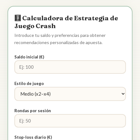
🧮 Calculadora de Estrategia de
Juego Crash
Introduce tu saldo y preferencias para obtener
recomendaciones personalizadas de apuesta.
Saldo inicial (€)
Estilo de juego
Rondas por sesión
Stop-loss diario (€)