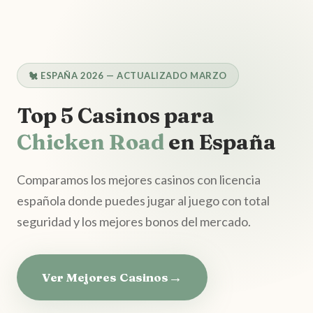
🐔 ESPAÑA 2026 — ACTUALIZADO MARZO
Top 5 Casinos para
Chicken Road
en España
Comparamos los mejores casinos con licencia
española donde puedes jugar al juego con total
seguridad y los mejores bonos del mercado.
→
Ver Mejores Casinos