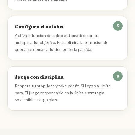
5
Configura el autobet
Activa la función de cobro automático con tu
multiplicador objetivo. Esto elimina la tentación de
quedarte demasiado tiempo en la partida.
6
Juega con disciplina
Respeta tu stop-loss y take-profit. Si llegas al límite,
para. El juego responsable es la única estrategia
sostenible a largo plazo.