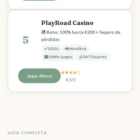
PlayRoad Casino
🎁 Bono: 100% hasta €200 + Seguro de
5
pérdidas
✅ DGOJ
📲 Móvil first
🎰 1000+ juegos
🌙 24/7 Soporte
★★★★☆
Jugar Ahora
4.5/5
GUÍA COMPLETA