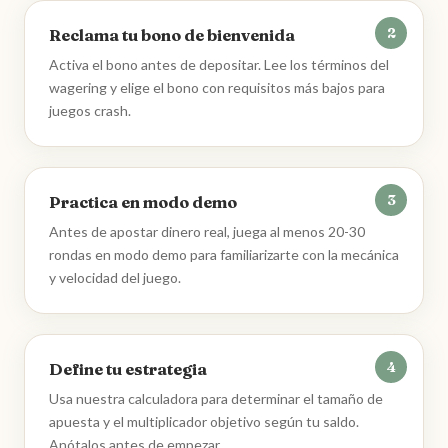
2
Reclama tu bono de bienvenida
Activa el bono antes de depositar. Lee los términos del
wagering y elige el bono con requisitos más bajos para
juegos crash.
3
Practica en modo demo
Antes de apostar dinero real, juega al menos 20-30
rondas en modo demo para familiarizarte con la mecánica
y velocidad del juego.
4
Define tu estrategia
Usa nuestra calculadora para determinar el tamaño de
apuesta y el multiplicador objetivo según tu saldo.
Anótalos antes de empezar.