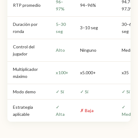
96–
94.7–
RTP promedio
94–96%
97%
97.3%
Duración por
5–30
30–60
3–10 seg
ronda
seg
seg
Control del
Alto
Ninguno
Medio
jugador
Multiplicador
x100+
x5.000+
x35
máximo
Modo demo
✓ Sí
✓ Sí
✓ Sí
Estrategia
✓
✓
✗ Baja
aplicable
Alta
Media