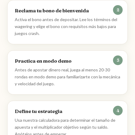
2
Reclama tu bono de bienvenida
Activa el bono antes de depositar. Lee los términos del
wagering y elige el bono con requisitos más bajos para
juegos crash.
3
Practica en modo demo
Antes de apostar dinero real, juega al menos 20-30
rondas en modo demo para familiarizarte con la mecánica
y velocidad del juego.
4
Define tu estrategia
Usa nuestra calculadora para determinar el tamaño de
apuesta y el multiplicador objetivo según tu saldo.
Anótalos antes de empezar.