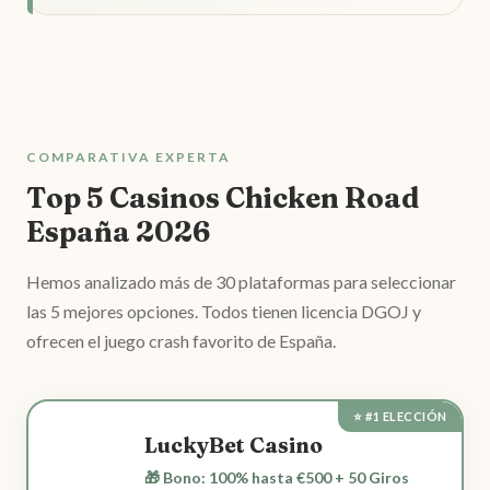
COMPARATIVA EXPERTA
Top 5 Casinos Chicken Road
España 2026
Hemos analizado más de 30 plataformas para seleccionar
las 5 mejores opciones. Todos tienen licencia DGOJ y
ofrecen el juego crash favorito de España.
LuckyBet Casino
🎁 Bono: 100% hasta €500 + 50 Giros