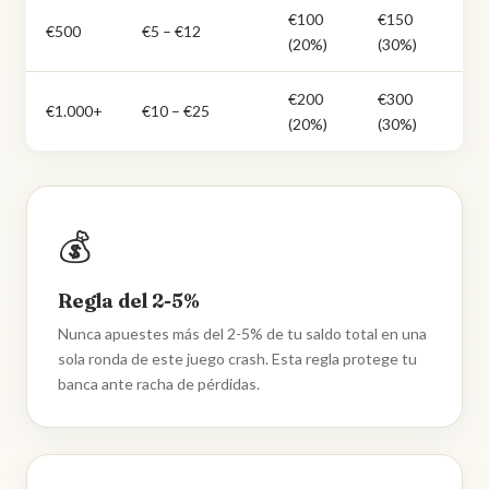
€100
€150
€500
€5 – €12
(20%)
(30%)
€200
€300
€1.000+
€10 – €25
(20%)
(30%)
💰
Regla del 2-5%
Nunca apuestes más del 2-5% de tu saldo total en una
sola ronda de este juego crash. Esta regla protege tu
banca ante racha de pérdidas.