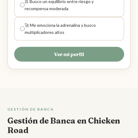
⚖️ Busco un equilibrio entre riesgo y
recompensa moderada
🚀 Me emociona la adrenalina y busco
multiplicadores altos
Ver mi perfil
GESTIÓN DE BANCA
Gestión de Banca en Chicken
Road