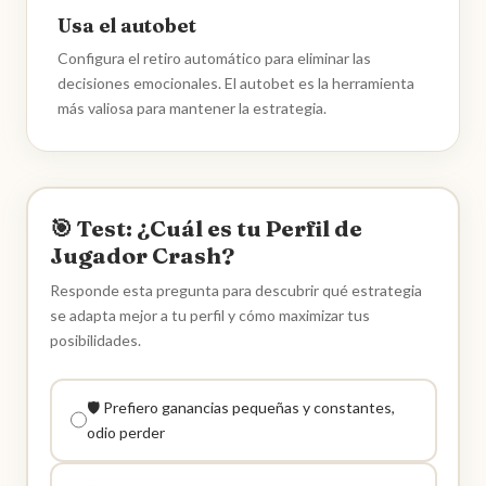
Usa el autobet
Configura el retiro automático para eliminar las
decisiones emocionales. El autobet es la herramienta
más valiosa para mantener la estrategia.
🎯 Test: ¿Cuál es tu Perfil de
Jugador Crash?
Responde esta pregunta para descubrir qué estrategia
se adapta mejor a tu perfil y cómo maximizar tus
posibilidades.
🛡️ Prefiero ganancias pequeñas y constantes,
odio perder