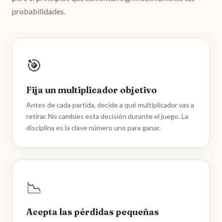
probabilidades.
🎯
Fija un multiplicador objetivo
Antes de cada partida, decide a qué multiplicador vas a
retirar. No cambies esta decisión durante el juego. La
disciplina es la clave número uno para ganar.
📉
Acepta las pérdidas pequeñas