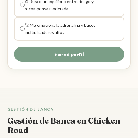
⚖️ Busco un equilibrio entre riesgo y
recompensa moderada
🚀 Me emociona la adrenalina y busco
multiplicadores altos
Ver mi perfil
GESTIÓN DE BANCA
Gestión de Banca en Chicken
Road