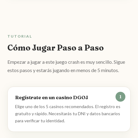
TUTORIAL
Cómo Jugar Paso a Paso
Empezar a jugar a este juego crash es muy sencillo. Sigue
estos pasos y estarás jugando en menos de 5 minutos.
1
Regístrate en un casino DGOJ
Elige uno de los 5 casinos recomendados. El registro es
gratuito y rápido. Necesitarás tu DNI y datos bancarios
para verificar tu identidad.