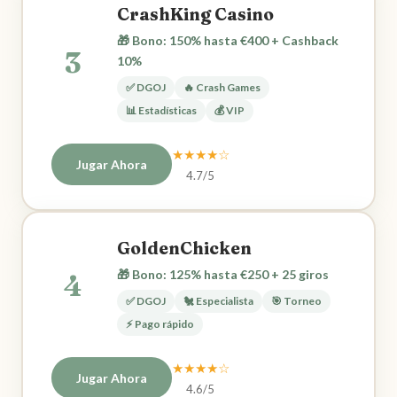
CrashKing Casino
🎁 Bono: 150% hasta €400 + Cashback
3
10%
✅ DGOJ
🔥 Crash Games
📊 Estadísticas
💰 VIP
★★★★☆
Jugar Ahora
4.7/5
GoldenChicken
🎁 Bono: 125% hasta €250 + 25 giros
4
✅ DGOJ
🐔 Especialista
🎯 Torneo
⚡ Pago rápido
★★★★☆
Jugar Ahora
4.6/5