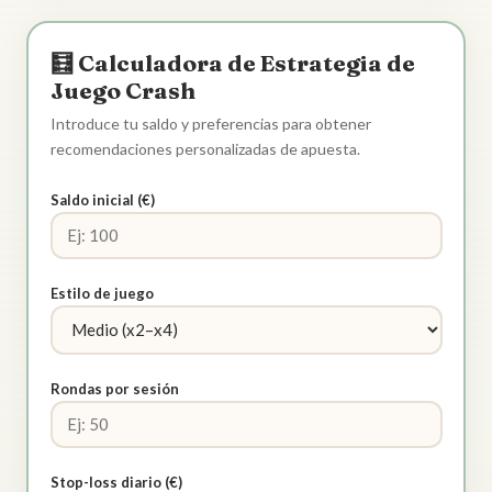
🧮 Calculadora de Estrategia de
Juego Crash
Introduce tu saldo y preferencias para obtener
recomendaciones personalizadas de apuesta.
Saldo inicial (€)
Estilo de juego
Rondas por sesión
Stop-loss diario (€)