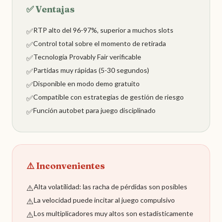
✅ Ventajas
RTP alto del 96-97%, superior a muchos slots
✅
Control total sobre el momento de retirada
✅
Tecnología Provably Fair verificable
✅
Partidas muy rápidas (5-30 segundos)
✅
Disponible en modo demo gratuito
✅
Compatible con estrategias de gestión de riesgo
✅
Función autobet para juego disciplinado
✅
⚠️ Inconvenientes
Alta volatilidad: las racha de pérdidas son posibles
⚠️
La velocidad puede incitar al juego compulsivo
⚠️
Los multiplicadores muy altos son estadísticamente
⚠️