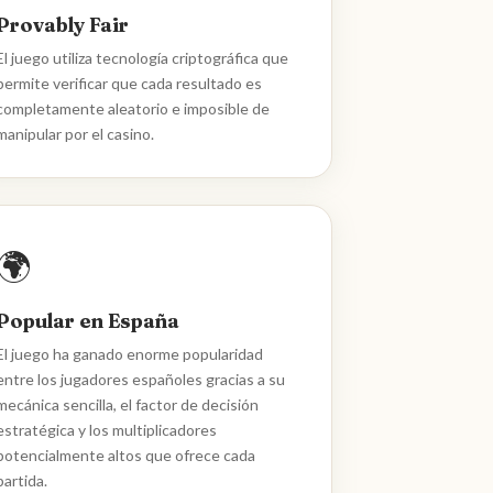
Provably Fair
El juego utiliza tecnología criptográfica que
permite verificar que cada resultado es
completamente aleatorio e imposible de
manipular por el casino.
🌍
Popular en España
El juego ha ganado enorme popularidad
entre los jugadores españoles gracias a su
mecánica sencilla, el factor de decisión
estratégica y los multiplicadores
potencialmente altos que ofrece cada
partida.