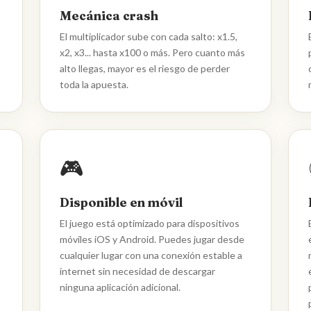
Mecánica crash
El multiplicador sube con cada salto: x1.5,
x2, x3... hasta x100 o más. Pero cuanto más
alto llegas, mayor es el riesgo de perder
toda la apuesta.
🎮
Disponible en móvil
El juego está optimizado para dispositivos
móviles iOS y Android. Puedes jugar desde
cualquier lugar con una conexión estable a
internet sin necesidad de descargar
ninguna aplicación adicional.