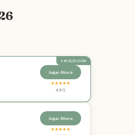
026
Jugar Ahora
★★★★★
4.9/5
Jugar Ahora
★★★★★