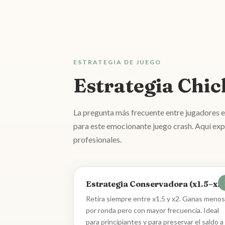
ESTRATEGIA DE JUEGO
Estrategia Chi
La pregunta más frecuente entre jugadores e
para este emocionante juego crash. Aquí ex
profesionales.
Estrategia Conservadora (x1.5–x2
Retira siempre entre x1.5 y x2. Ganas menos
por ronda pero con mayor frecuencia. Ideal
para principiantes y para preservar el saldo a