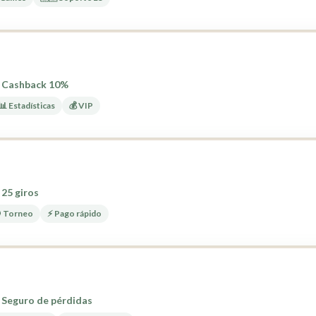
+ Cashback 10%
📊 Estadísticas
💰 VIP
25 giros
 Torneo
⚡ Pago rápido
 Seguro de pérdidas