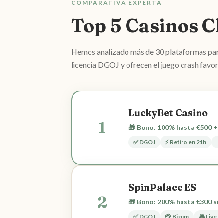
COMPARATIVA EXPERTA
Top 5 Casinos 
Hemos analizado más de 30 plataformas para
licencia DGOJ y ofrecen el juego crash favor
LuckyBet Casino
1
🎁 Bono: 100% hasta €500 +
✅ DGOJ
⚡ Retiro en 24h
SpinPalace ES
2
🎁 Bono: 200% hasta €300 s
✅ DGOJ
💳 Bizum
🎮 Liv