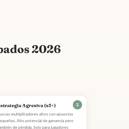
obados 2026
3
strategia Agresiva (x5+)
uscas multiplicadores altos con apuestas
equeñas. Alto potencial de ganancia pero
ambién de pérdida. Solo para jugadores