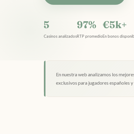
5
97%
€5k+
Casinos analizados
RTP promedio
En bonos disponi
En nuestra web analizamos los mejores
exclusivos para jugadores españoles y 