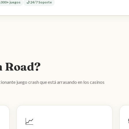
1000+ juegos
🌙 24/7 Soporte
n Road?
ionante juego crash que está arrasando en los casinos
📈