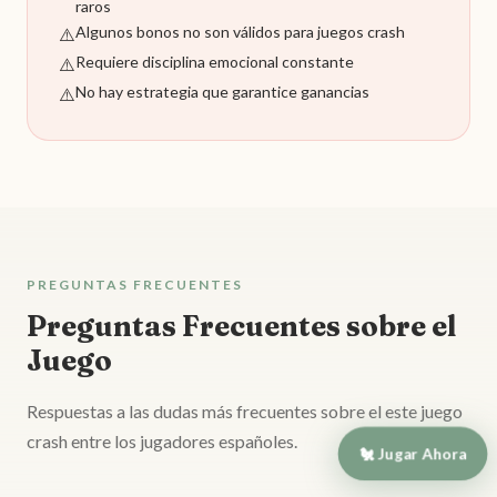
raros
Algunos bonos no son válidos para juegos crash
⚠️
Requiere disciplina emocional constante
⚠️
No hay estrategia que garantice ganancias
⚠️
PREGUNTAS FRECUENTES
Preguntas Frecuentes sobre el
Juego
Respuestas a las dudas más frecuentes sobre el este juego
crash entre los jugadores españoles.
🐔 Jugar Ahora