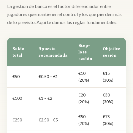
La gestión de banca es el factor diferenciador entre
jugadores que mantienen el control y los que pierden más
de lo previsto. Aquí te damos las reglas fundamentales.
Stop-
Saldo
Apuesta
Objetivo
loss
total
recomendada
sesión
sesión
€10
€15
€50
€0.50 – €1
(20%)
(30%)
€20
€30
€100
€1 – €2
(20%)
(30%)
€50
€75
€250
€2.50 – €5
(20%)
(30%)