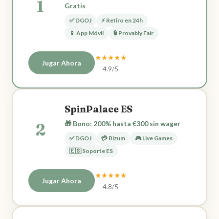
1
Gratis
✅ DGOJ
⚡ Retiro en 24h
📱 App Móvil
🔒 Provably Fair
★★★★★
Jugar Ahora
4.9/5
SpinPalace ES
🎁 Bono: 200% hasta €300 sin wager
2
✅ DGOJ
💳 Bizum
🎮 Live Games
🇪🇸 Soporte ES
★★★★★
Jugar Ahora
4.8/5