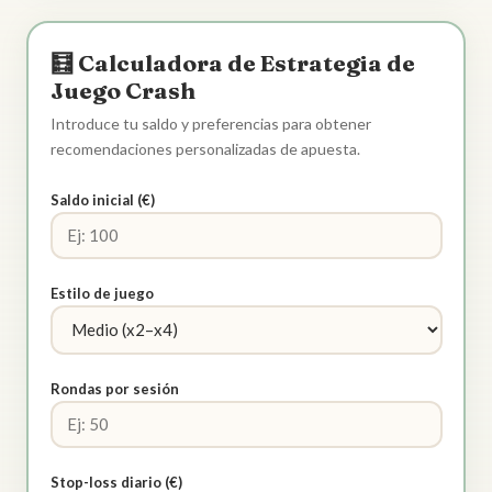
🧮 Calculadora de Estrategia de
Juego Crash
Introduce tu saldo y preferencias para obtener
recomendaciones personalizadas de apuesta.
Saldo inicial (€)
Estilo de juego
Rondas por sesión
Stop-loss diario (€)