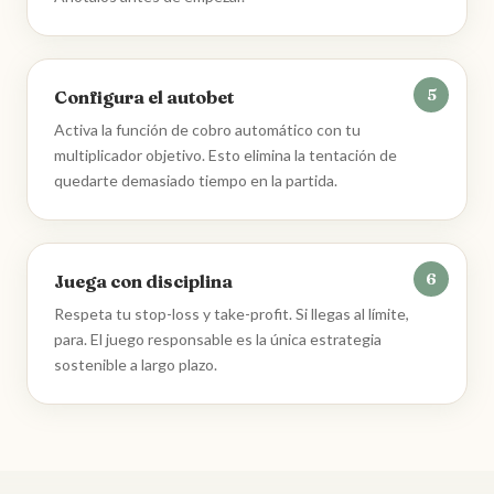
5
Configura el autobet
Activa la función de cobro automático con tu
multiplicador objetivo. Esto elimina la tentación de
quedarte demasiado tiempo en la partida.
6
Juega con disciplina
Respeta tu stop-loss y take-profit. Si llegas al límite,
para. El juego responsable es la única estrategia
sostenible a largo plazo.