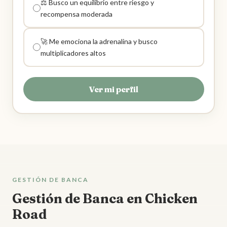
⚖️ Busco un equilibrio entre riesgo y
recompensa moderada
🚀 Me emociona la adrenalina y busco
multiplicadores altos
Ver mi perfil
GESTIÓN DE BANCA
Gestión de Banca en Chicken
Road