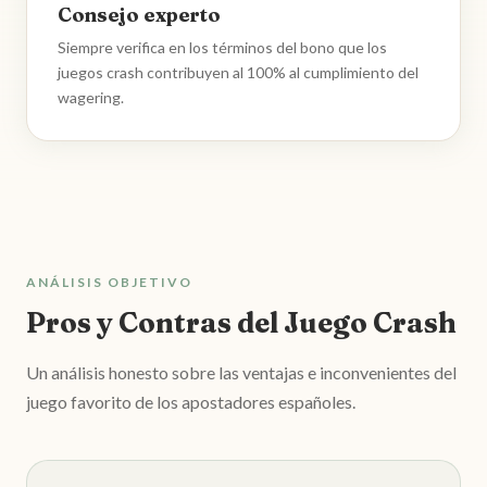
Consejo experto
Siempre verifica en los términos del bono que los
juegos crash contribuyen al 100% al cumplimiento del
wagering.
ANÁLISIS OBJETIVO
Pros y Contras del Juego Crash
Un análisis honesto sobre las ventajas e inconvenientes del
juego favorito de los apostadores españoles.