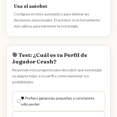
Usa el autobet
Configura el retiro automático para eliminar las
decisiones emocionales. El autobet es la herramienta
más valiosa para mantener la estrategia.
🎯 Test: ¿Cuál es tu Perfil de
Jugador Crash?
Responde esta pregunta para descubrir qué estrategia
se adapta mejor a tu perfil y cómo maximizar tus
posibilidades.
🛡️ Prefiero ganancias pequeñas y constantes,
odio perder