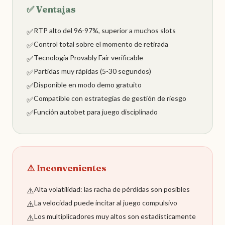
✅ Ventajas
RTP alto del 96-97%, superior a muchos slots
✅
Control total sobre el momento de retirada
✅
Tecnología Provably Fair verificable
✅
Partidas muy rápidas (5-30 segundos)
✅
Disponible en modo demo gratuito
✅
Compatible con estrategias de gestión de riesgo
✅
Función autobet para juego disciplinado
✅
⚠️ Inconvenientes
Alta volatilidad: las racha de pérdidas son posibles
⚠️
La velocidad puede incitar al juego compulsivo
⚠️
Los multiplicadores muy altos son estadísticamente
⚠️