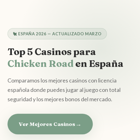
🐔 ESPAÑA 2026 — ACTUALIZADO MARZO
Top 5 Casinos para
Chicken Road
en España
Comparamos los mejores casinos con licencia
española donde puedes jugar al juego con total
seguridad y los mejores bonos del mercado.
→
Ver Mejores Casinos