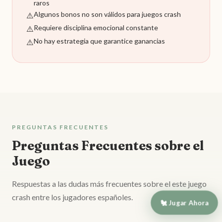
raros
Algunos bonos no son válidos para juegos crash
⚠️
Requiere disciplina emocional constante
⚠️
No hay estrategia que garantice ganancias
⚠️
PREGUNTAS FRECUENTES
Preguntas Frecuentes sobre el
Juego
Respuestas a las dudas más frecuentes sobre el este juego
crash entre los jugadores españoles.
🐔 Jugar Ahora