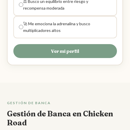
⚖️ Busco un equilibrio entre riesgo y
recompensa moderada
🚀 Me emociona la adrenalina y busco
multiplicadores altos
Ver mi perfil
GESTIÓN DE BANCA
Gestión de Banca en Chicken
Road