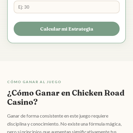
Calcular mi Estrategia
CÓMO GANAR AL JUEGO
¿Cómo Ganar en Chicken Road
Casino?
Ganar de forma consistente en este juego requiere
disciplina y conocimiento. No existe una fórmula mágica,
pero sí principios que aumentan significativamente tus