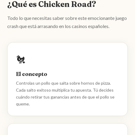
¿Qué es Chicken Road?
Todo lo que necesitas saber sobre este emocionante juego
crash que está arrasando en los casinos españoles.
🐔
El concepto
Controlas un pollo que salta sobre hornos de pizza.
Cada salto exitoso multiplica tu apuesta. Tú decides
cuándo retirar tus ganancias antes de que el pollo se
queme.