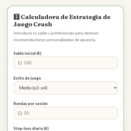
🧮 Calculadora de Estrategia de
Juego Crash
Introduce tu saldo y preferencias para obtener
recomendaciones personalizadas de apuesta.
Saldo inicial (€)
Estilo de juego
Rondas por sesión
Stop-loss diario (€)