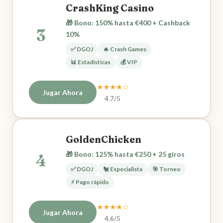
CrashKing Casino
🎁 Bono: 150% hasta €400 + Cashback
3
10%
✅ DGOJ
🔥 Crash Games
📊 Estadísticas
💰 VIP
★★★★☆
Jugar Ahora
4.7/5
GoldenChicken
🎁 Bono: 125% hasta €250 + 25 giros
4
✅ DGOJ
🐔 Especialista
🎯 Torneo
⚡ Pago rápido
★★★★☆
Jugar Ahora
4.6/5