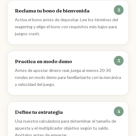
2
Reclama tu bono de bienvenida
Activa el bono antes de depositar. Lee los términos del
wagering y elige el bono con requisitos más bajos para
juegos crash.
3
Practica en modo demo
Antes de apostar dinero real, juega al menos 20-30
rondas en modo demo para familiarizarte con la mecánica
y velocidad del juego.
4
Define tu estrategia
Usa nuestra calculadora para determinar el tamaño de
apuesta y el multiplicador objetivo según tu saldo.
Anótalos antes de empezar.