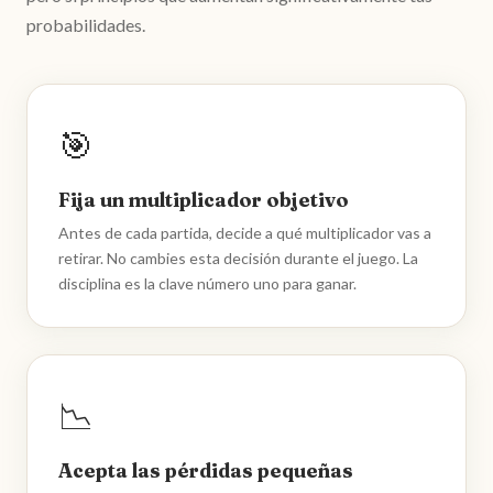
probabilidades.
🎯
Fija un multiplicador objetivo
Antes de cada partida, decide a qué multiplicador vas a
retirar. No cambies esta decisión durante el juego. La
disciplina es la clave número uno para ganar.
📉
Acepta las pérdidas pequeñas