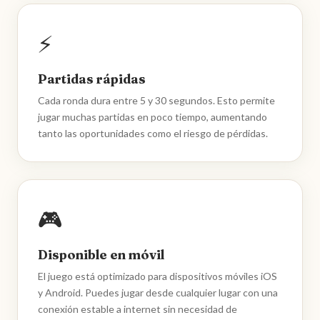
⚡
Partidas rápidas
Cada ronda dura entre 5 y 30 segundos. Esto permite
jugar muchas partidas en poco tiempo, aumentando
tanto las oportunidades como el riesgo de pérdidas.
🎮
Disponible en móvil
El juego está optimizado para dispositivos móviles iOS
y Android. Puedes jugar desde cualquier lugar con una
conexión estable a internet sin necesidad de