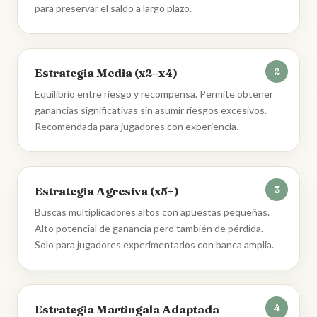
para preservar el saldo a largo plazo.
2
Estrategia Media (x2–x4)
Equilibrio entre riesgo y recompensa. Permite obtener
ganancias significativas sin asumir riesgos excesivos.
Recomendada para jugadores con experiencia.
3
Estrategia Agresiva (x5+)
Buscas multiplicadores altos con apuestas pequeñas.
Alto potencial de ganancia pero también de pérdida.
Solo para jugadores experimentados con banca amplia.
4
Estrategia Martingala Adaptada