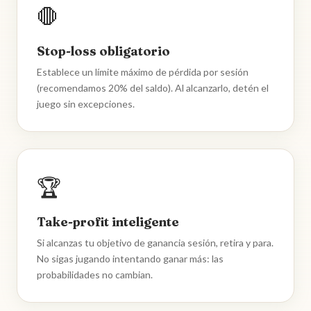
🛑
Stop-loss obligatorio
Establece un límite máximo de pérdida por sesión
(recomendamos 20% del saldo). Al alcanzarlo, detén el
juego sin excepciones.
🏆
Take-profit inteligente
Si alcanzas tu objetivo de ganancia sesión, retira y para.
No sigas jugando intentando ganar más: las
probabilidades no cambian.