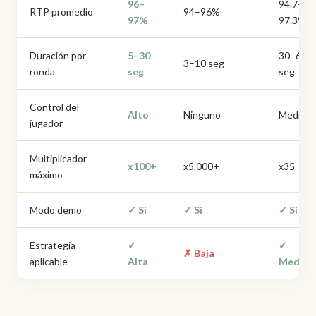
96–
94.7–
RTP promedio
94–96%
97%
97.3%
Duración por
5–30
30–60
3–10 seg
ronda
seg
seg
Control del
Alto
Ninguno
Medio
jugador
Multiplicador
x100+
x5.000+
x35
máximo
Modo demo
✓ Sí
✓ Sí
✓ Sí
Estrategia
✓
✓
✗ Baja
aplicable
Alta
Media