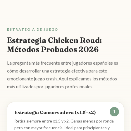
ESTRATEGIA DE JUEGO
Estrategia Chicken Road:
Métodos Probados 2026
La pregunta más frecuente entre jugadores españoles es
cómo desarrollar una estrategia efectiva para este
emocionante juego crash. Aquí explicamos los métodos
más utilizados por jugadores profesionales.
1
Estrategia Conservadora (x1.5–x2)
Retira siempre entre x1.5 y x2. Ganas menos por ronda
pero con mayor frecuencia. Ideal para principiantes y