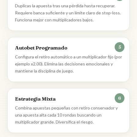
Duplicas la apuesta tras una pérdida hasta recuperar.
Requiere banca suficiente y un límite claro de stop-loss.
Funciona mejor con multiplicadores bajos.
5
Autobet Programado
Configura el retiro automático a un multiplicador fijo (por
ejemplo x2.00). Elimina las decisiones emocionales y
mantiene la disciplina de juego.
6
Estrategia Mixta
Combina apuestas pequeñas con retiro conservador y
una apuesta alta cada 10 rondas buscando un
multiplicador grande. Diversifica el riesgo.