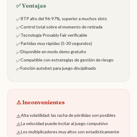
✅ Ventajas
RTP alto del 96-97%, superior a muchos slots
✅
Control total sobre el momento de retirada
✅
Tecnología Provably Fair verificable
✅
Partidas muy rápidas (5-30 segundos)
✅
Disponible en modo demo gratuito
✅
Compatible con estrategias de gestión de riesgo
✅
Función autobet para juego disciplinado
✅
⚠️ Inconvenientes
Alta volatilidad: las racha de pérdidas son posibles
⚠️
La velocidad puede incitar al juego compulsivo
⚠️
Los multiplicadores muy altos son estadísticamente
⚠️