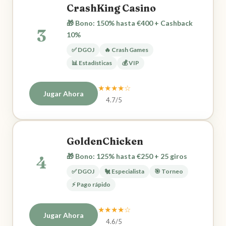
CrashKing Casino
🎁 Bono: 150% hasta €400 + Cashback
3
10%
✅ DGOJ
🔥 Crash Games
📊 Estadísticas
💰 VIP
★★★★☆
Jugar Ahora
4.7/5
GoldenChicken
🎁 Bono: 125% hasta €250 + 25 giros
4
✅ DGOJ
🐔 Especialista
🎯 Torneo
⚡ Pago rápido
★★★★☆
Jugar Ahora
4.6/5