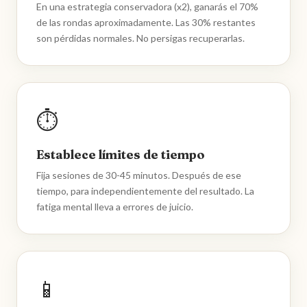
En una estrategia conservadora (x2), ganarás el 70%
de las rondas aproximadamente. Las 30% restantes
son pérdidas normales. No persigas recuperarlas.
⏱️
Establece límites de tiempo
Fija sesiones de 30-45 minutos. Después de ese
tiempo, para independientemente del resultado. La
fatiga mental lleva a errores de juicio.
📱