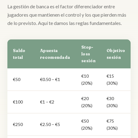
La gestión de banca es el factor diferenciador entre
jugadores que mantienen el control y los que pierden más
de lo previsto. Aquí te damos las reglas fundamentales.
Stop-
Saldo
Apuesta
Objetivo
loss
total
recomendada
sesión
sesión
€10
€15
€50
€0.50 – €1
(20%)
(30%)
€20
€30
€100
€1 – €2
(20%)
(30%)
€50
€75
€250
€2.50 – €5
(20%)
(30%)