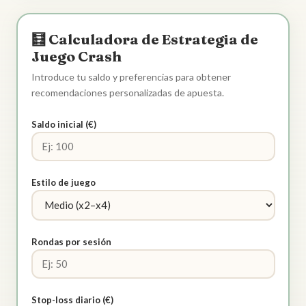
🧮 Calculadora de Estrategia de
Juego Crash
Introduce tu saldo y preferencias para obtener
recomendaciones personalizadas de apuesta.
Saldo inicial (€)
Estilo de juego
Rondas por sesión
Stop-loss diario (€)