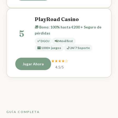
PlayRoad Casino
🎁 Bono: 100% hasta €200 + Seguro de
5
pérdidas
✅ DGOJ
📲 Móvil first
🎰 1000+ juegos
🌙 24/7 Soporte
★★★★☆
Jugar Ahora
4.5/5
GUÍA COMPLETA