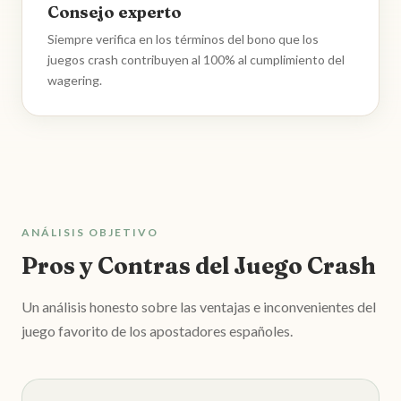
Consejo experto
Siempre verifica en los términos del bono que los
juegos crash contribuyen al 100% al cumplimiento del
wagering.
ANÁLISIS OBJETIVO
Pros y Contras del Juego Crash
Un análisis honesto sobre las ventajas e inconvenientes del
juego favorito de los apostadores españoles.