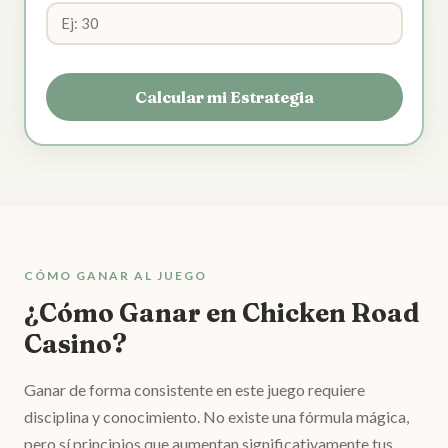
Calcular mi Estrategia
CÓMO GANAR AL JUEGO
¿Cómo Ganar en Chicken Road
Casino?
Ganar de forma consistente en este juego requiere
disciplina y conocimiento. No existe una fórmula mágica,
pero sí principios que aumentan significativamente tus