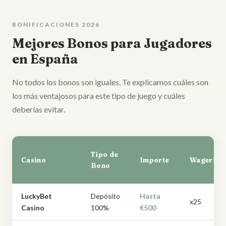
BONIFICACIONES 2026
Mejores Bonos para Jugadores
en España
No todos los bonos son iguales. Te explicamos cuáles son
los más ventajosos para este tipo de juego y cuáles
deberías evitar.
Tipo de
Casino
Importe
Wagering
Bono
LuckyBet
Depósito
Hasta
x25
Casino
100%
€500