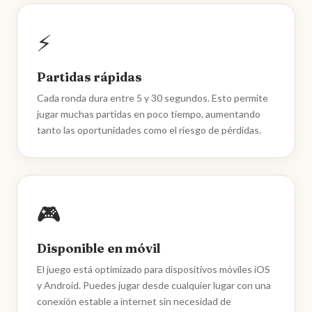
⚡
Partidas rápidas
Cada ronda dura entre 5 y 30 segundos. Esto permite
jugar muchas partidas en poco tiempo, aumentando
tanto las oportunidades como el riesgo de pérdidas.
🎮
Disponible en móvil
El juego está optimizado para dispositivos móviles iOS
y Android. Puedes jugar desde cualquier lugar con una
conexión estable a internet sin necesidad de