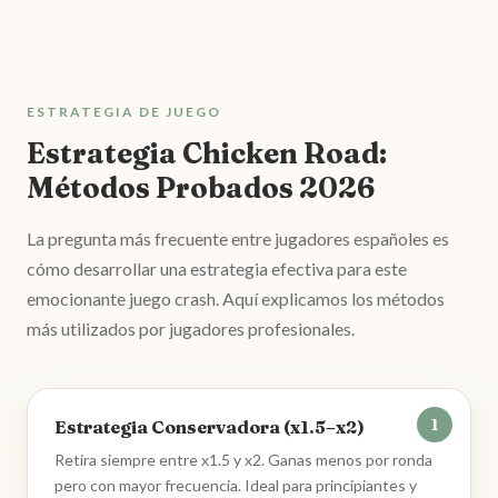
ESTRATEGIA DE JUEGO
Estrategia Chicken Road:
Métodos Probados 2026
La pregunta más frecuente entre jugadores españoles es
cómo desarrollar una estrategia efectiva para este
emocionante juego crash. Aquí explicamos los métodos
más utilizados por jugadores profesionales.
1
Estrategia Conservadora (x1.5–x2)
Retira siempre entre x1.5 y x2. Ganas menos por ronda
pero con mayor frecuencia. Ideal para principiantes y