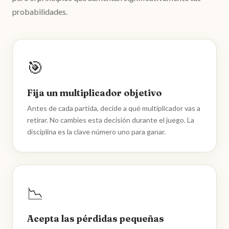
probabilidades.
🎯
Fija un multiplicador objetivo
Antes de cada partida, decide a qué multiplicador vas a
retirar. No cambies esta decisión durante el juego. La
disciplina es la clave número uno para ganar.
📉
Acepta las pérdidas pequeñas