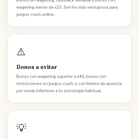
wagering menor de x25. Son los más ventajosos para
juegos crash online.
⚠️
Bonos a evitar
Bonos con wagering superior a x40, bonos con
restricciones en juegos crash, o con límites de apuesta
por ronda inferiores a tu estrategia habitual.
💡