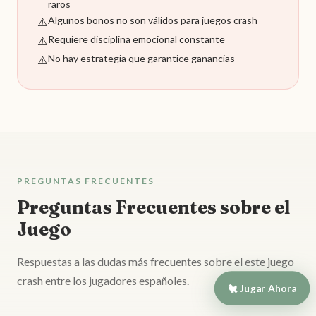
raros
Algunos bonos no son válidos para juegos crash
⚠️
Requiere disciplina emocional constante
⚠️
No hay estrategia que garantice ganancias
⚠️
PREGUNTAS FRECUENTES
Preguntas Frecuentes sobre el
Juego
Respuestas a las dudas más frecuentes sobre el este juego
crash entre los jugadores españoles.
🐔 Jugar Ahora