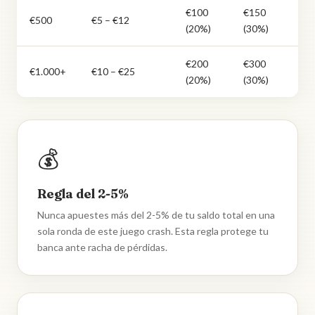
€100
€150
€500
€5 – €12
(20%)
(30%)
€200
€300
€1.000+
€10 – €25
(20%)
(30%)
💰
Regla del 2-5%
Nunca apuestes más del 2-5% de tu saldo total en una
sola ronda de este juego crash. Esta regla protege tu
banca ante racha de pérdidas.