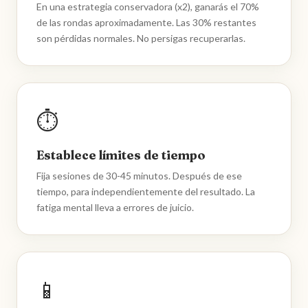
En una estrategia conservadora (x2), ganarás el 70%
de las rondas aproximadamente. Las 30% restantes
son pérdidas normales. No persigas recuperarlas.
⏱️
Establece límites de tiempo
Fija sesiones de 30-45 minutos. Después de ese
tiempo, para independientemente del resultado. La
fatiga mental lleva a errores de juicio.
📱