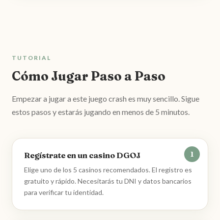
TUTORIAL
Cómo Jugar Paso a Paso
Empezar a jugar a este juego crash es muy sencillo. Sigue
estos pasos y estarás jugando en menos de 5 minutos.
1
Regístrate en un casino DGOJ
Elige uno de los 5 casinos recomendados. El registro es
gratuito y rápido. Necesitarás tu DNI y datos bancarios
para verificar tu identidad.