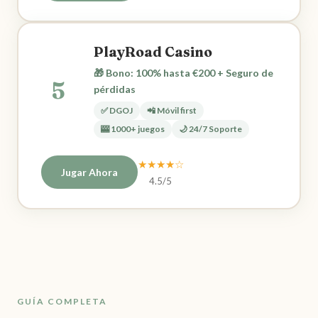
PlayRoad Casino
🎁 Bono: 100% hasta €200 + Seguro de
5
pérdidas
✅ DGOJ
📲 Móvil first
🎰 1000+ juegos
🌙 24/7 Soporte
★★★★☆
Jugar Ahora
4.5/5
GUÍA COMPLETA