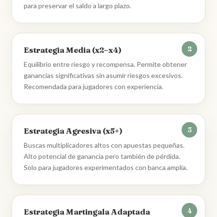
para preservar el saldo a largo plazo.
2
Estrategia Media (x2–x4)
Equilibrio entre riesgo y recompensa. Permite obtener
ganancias significativas sin asumir riesgos excesivos.
Recomendada para jugadores con experiencia.
3
Estrategia Agresiva (x5+)
Buscas multiplicadores altos con apuestas pequeñas.
Alto potencial de ganancia pero también de pérdida.
Solo para jugadores experimentados con banca amplia.
4
Estrategia Martingala Adaptada