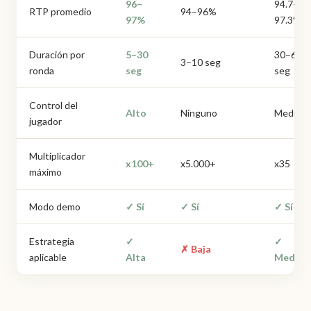
96–
94.7–
RTP promedio
94–96%
97%
97.3%
Duración por
5–30
30–60
3–10 seg
ronda
seg
seg
Control del
Alto
Ninguno
Medio
jugador
Multiplicador
x100+
x5.000+
x35
máximo
Modo demo
✓ Sí
✓ Sí
✓ Sí
Estrategia
✓
✓
✗ Baja
aplicable
Alta
Media