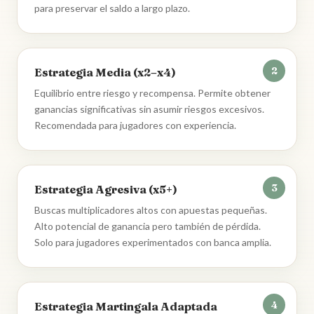
para preservar el saldo a largo plazo.
2
Estrategia Media (x2–x4)
Equilibrio entre riesgo y recompensa. Permite obtener
ganancias significativas sin asumir riesgos excesivos.
Recomendada para jugadores con experiencia.
3
Estrategia Agresiva (x5+)
Buscas multiplicadores altos con apuestas pequeñas.
Alto potencial de ganancia pero también de pérdida.
Solo para jugadores experimentados con banca amplia.
4
Estrategia Martingala Adaptada