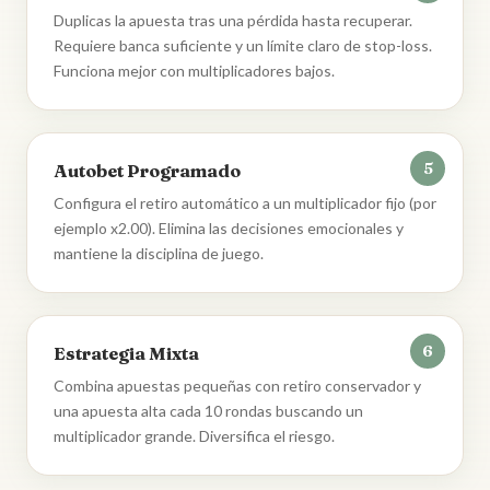
Duplicas la apuesta tras una pérdida hasta recuperar.
Requiere banca suficiente y un límite claro de stop-loss.
Funciona mejor con multiplicadores bajos.
5
Autobet Programado
Configura el retiro automático a un multiplicador fijo (por
ejemplo x2.00). Elimina las decisiones emocionales y
mantiene la disciplina de juego.
6
Estrategia Mixta
Combina apuestas pequeñas con retiro conservador y
una apuesta alta cada 10 rondas buscando un
multiplicador grande. Diversifica el riesgo.