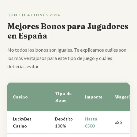
BONIFICACIONES 2026
Mejores Bonos para Jugadores
en España
No todos los bonos son iguales. Te explicamos cuáles son
los más ventajosos para este tipo de juego y cuáles
deberías evitar.
Tipo de
Casino
Importe
Wagering
Bono
LuckyBet
Depósito
Hasta
x25
Casino
100%
€500