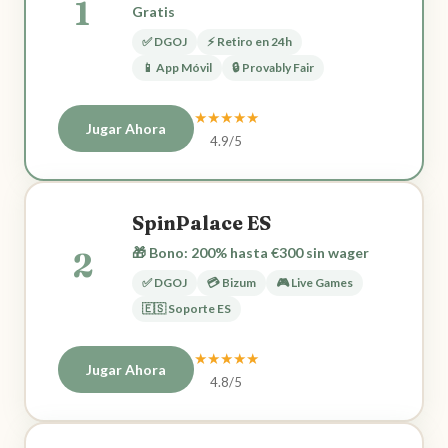
1
Gratis
✅ DGOJ
⚡ Retiro en 24h
📱 App Móvil
🔒 Provably Fair
★★★★★
Jugar Ahora
4.9/5
SpinPalace ES
🎁 Bono: 200% hasta €300 sin wager
2
✅ DGOJ
💳 Bizum
🎮 Live Games
🇪🇸 Soporte ES
★★★★★
Jugar Ahora
4.8/5