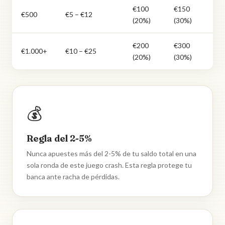
€100
€150
€500
€5 – €12
(20%)
(30%)
€200
€300
€1.000+
€10 – €25
(20%)
(30%)
💰
Regla del 2-5%
Nunca apuestes más del 2-5% de tu saldo total en una
sola ronda de este juego crash. Esta regla protege tu
banca ante racha de pérdidas.