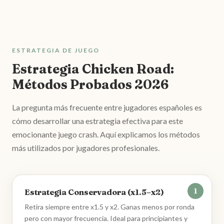
ESTRATEGIA DE JUEGO
Estrategia Chicken Road:
Métodos Probados 2026
La pregunta más frecuente entre jugadores españoles es
cómo desarrollar una estrategia efectiva para este
emocionante juego crash. Aquí explicamos los métodos
más utilizados por jugadores profesionales.
1
Estrategia Conservadora (x1.5–x2)
Retira siempre entre x1.5 y x2. Ganas menos por ronda
pero con mayor frecuencia. Ideal para principiantes y