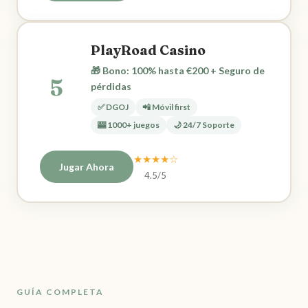
PlayRoad Casino
🎁 Bono: 100% hasta €200 + Seguro de
5
pérdidas
✅ DGOJ
📲 Móvil first
🎰 1000+ juegos
🌙 24/7 Soporte
★★★★☆
Jugar Ahora
4.5/5
GUÍA COMPLETA