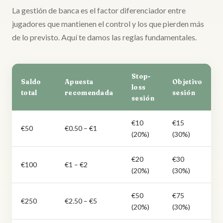
La gestión de banca es el factor diferenciador entre
jugadores que mantienen el control y los que pierden más
de lo previsto. Aquí te damos las reglas fundamentales.
Stop-
Saldo
Apuesta
Objetivo
loss
total
recomendada
sesión
sesión
€10
€15
€50
€0.50 – €1
(20%)
(30%)
€20
€30
€100
€1 – €2
(20%)
(30%)
€50
€75
€250
€2.50 – €5
(20%)
(30%)