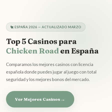
🐔 ESPAÑA 2026 — ACTUALIZADO MARZO
Top 5 Casinos para
Chicken Road
en España
Comparamos los mejores casinos con licencia
española donde puedes jugar al juego con total
seguridad y los mejores bonos del mercado.
→
Ver Mejores Casinos