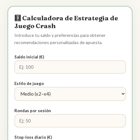
🧮 Calculadora de Estrategia de
Juego Crash
Introduce tu saldo y preferencias para obtener
recomendaciones personalizadas de apuesta.
Saldo inicial (€)
Estilo de juego
Rondas por sesión
Stop-loss diario (€)