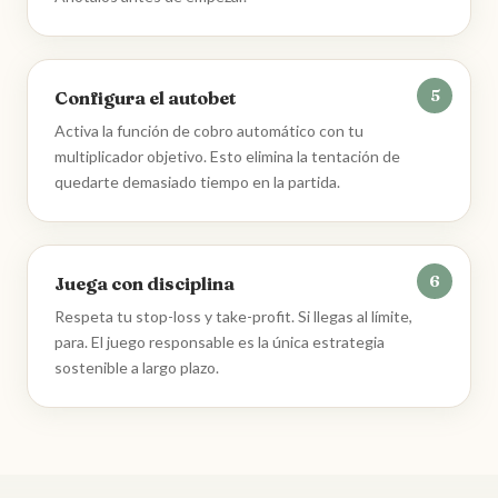
5
Configura el autobet
Activa la función de cobro automático con tu
multiplicador objetivo. Esto elimina la tentación de
quedarte demasiado tiempo en la partida.
6
Juega con disciplina
Respeta tu stop-loss y take-profit. Si llegas al límite,
para. El juego responsable es la única estrategia
sostenible a largo plazo.