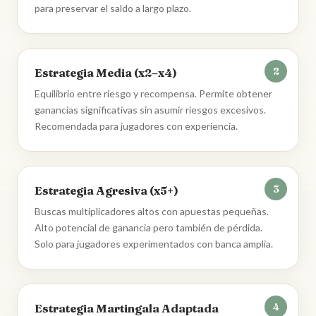
para preservar el saldo a largo plazo.
2
Estrategia Media (x2–x4)
Equilibrio entre riesgo y recompensa. Permite obtener
ganancias significativas sin asumir riesgos excesivos.
Recomendada para jugadores con experiencia.
3
Estrategia Agresiva (x5+)
Buscas multiplicadores altos con apuestas pequeñas.
Alto potencial de ganancia pero también de pérdida.
Solo para jugadores experimentados con banca amplia.
4
Estrategia Martingala Adaptada