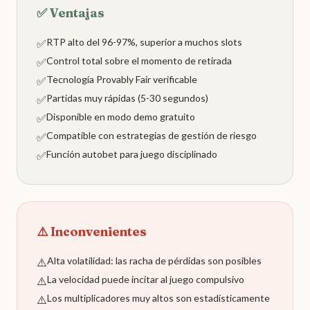
✅ Ventajas
RTP alto del 96-97%, superior a muchos slots
✅
Control total sobre el momento de retirada
✅
Tecnología Provably Fair verificable
✅
Partidas muy rápidas (5-30 segundos)
✅
Disponible en modo demo gratuito
✅
Compatible con estrategias de gestión de riesgo
✅
Función autobet para juego disciplinado
✅
⚠️ Inconvenientes
Alta volatilidad: las racha de pérdidas son posibles
⚠️
La velocidad puede incitar al juego compulsivo
⚠️
Los multiplicadores muy altos son estadísticamente
⚠️