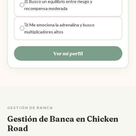
⚖️ Busco un equilibrio entre riesgo y
recompensa moderada
🚀 Me emociona la adrenalina y busco
multiplicadores altos
Ver mi perfil
GESTIÓN DE BANCA
Gestión de Banca en Chicken
Road