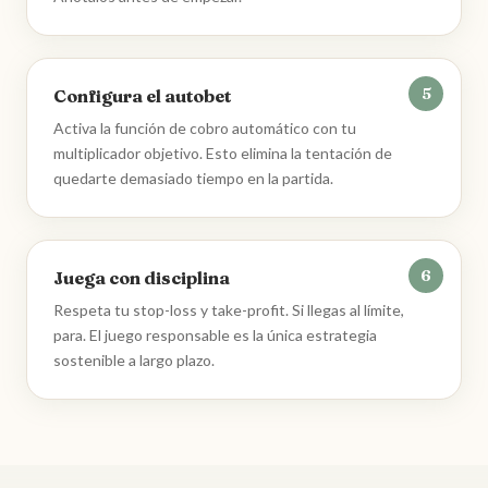
5
Configura el autobet
Activa la función de cobro automático con tu
multiplicador objetivo. Esto elimina la tentación de
quedarte demasiado tiempo en la partida.
6
Juega con disciplina
Respeta tu stop-loss y take-profit. Si llegas al límite,
para. El juego responsable es la única estrategia
sostenible a largo plazo.