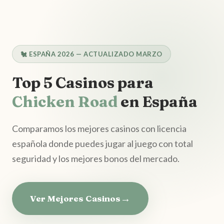
🐔 ESPAÑA 2026 — ACTUALIZADO MARZO
Top 5 Casinos para
Chicken Road
en España
Comparamos los mejores casinos con licencia
española donde puedes jugar al juego con total
seguridad y los mejores bonos del mercado.
→
Ver Mejores Casinos