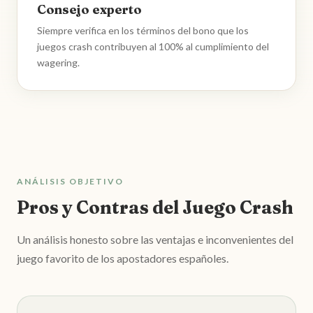
Consejo experto
Siempre verifica en los términos del bono que los
juegos crash contribuyen al 100% al cumplimiento del
wagering.
ANÁLISIS OBJETIVO
Pros y Contras del Juego Crash
Un análisis honesto sobre las ventajas e inconvenientes del
juego favorito de los apostadores españoles.