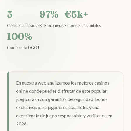
5
97%
€5k+
Casinos analizados
RTP promedio
En bonos disponibles
100%
Con licencia DGOJ
En nuestra web analizamos los mejores casinos
online donde puedes disfrutar de este popular
juego crash con garantías de seguridad, bonos
exclusivos para jugadores españoles y una
experiencia de juego responsable y verificada en
2026.